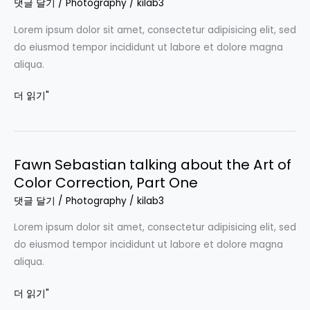
talking
댓글 달기
/
Photography
/
kilab3
about
Lorem ipsum dolor sit amet, consectetur adipisicing elit, sed
the
do eiusmod tempor incididunt ut labore et dolore magna
Art
aliqua.
of
Color
더 읽기"
Correction,
Part
Two
Fawn Sebastian talking about the Art of
Fawn
Color Correction, Part One
Sebastian
talking
댓글 달기
/
Photography
/
kilab3
about
Lorem ipsum dolor sit amet, consectetur adipisicing elit, sed
the
do eiusmod tempor incididunt ut labore et dolore magna
Art
aliqua.
of
Color
더 읽기"
Correction,