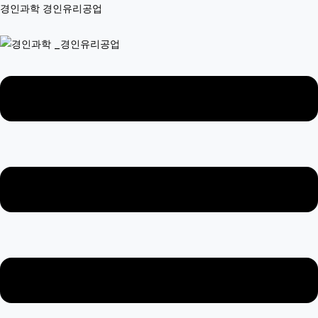
콘
Menu
Menu
Menu
경인과학 경인유리공업
텐
츠
로
건
너
뛰
기